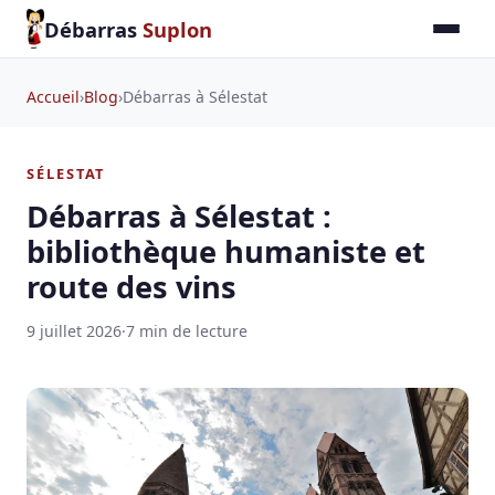
Débarras
Suplon
Accueil
›
Blog
›
Débarras à Sélestat
SÉLESTAT
Débarras à Sélestat :
bibliothèque humaniste et
route des vins
9 juillet 2026
·
7 min de lecture